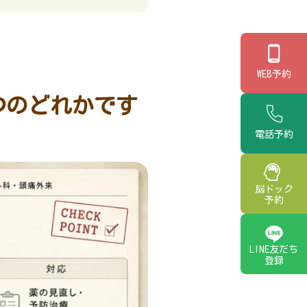
WEB予約
つのどれかです
電話予約
脳ドック
予約
LINE友だち
登録