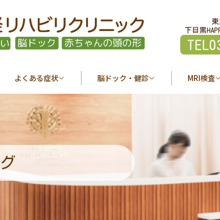
東
下目黒HAP
TEL0
よくある症状
脳ドック・健診
MRI検査
グ