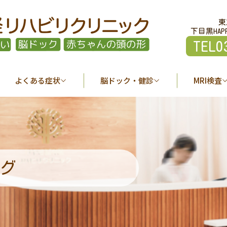
東
下目黒HAP
TEL0
よくある症状
脳ドック・健診
MRI検査
グ