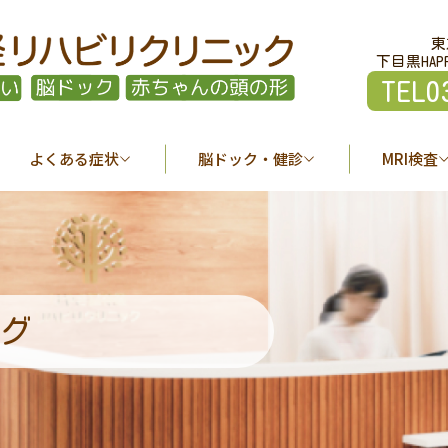
東
下目黒HAP
TEL0
よくある症状
脳ドック・健診
MRI検査
グ