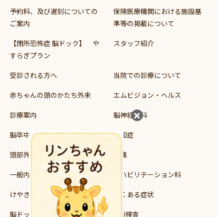
予約料、及び遅刻についての
保険医療機関における施設基
ご案内
準等の掲載について
【閉所恐怖症 脳ドック】 や
スタッフ紹介
すらぎプラン
受診される方へ
当院での診療について
赤ちゃんの頭のかたち外来
エムビジョン・ヘルス
診療案内
脳神経外科
脳卒中
認知症
頭部外傷
頭痛
一般内科
リハビリテーション科
けやき読み書き支援教室
よくある症状
脳ドック・健診
MRI検査