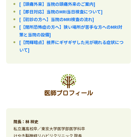
[【頭痛外来】当院の頭痛外来のご案内]
[【即日対応】当院のMRI当日検査について]
[【初診の方へ】当院のMRI検査の流れ]
[【閉所恐怖症の方へ】狭い場所が苦手な方へのMRI対
策と当院の設備]
[【閃輝暗点】視界にギザギザした光が現れる症状につ
いて]
医師プロフィール
院長：林 祥史
私立灘高校卒／東京大学医学部医学科卒
けやき脳神経リハビリクリニック 院長