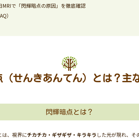
日MRIで「閃輝暗点の原因」を徹底確認
AQ）
暗点（せんきあんてん）とは？主
閃輝暗点とは？
とは、視界に
チカチカ・ギザギザ・キラキラ
した光が現れ、そ