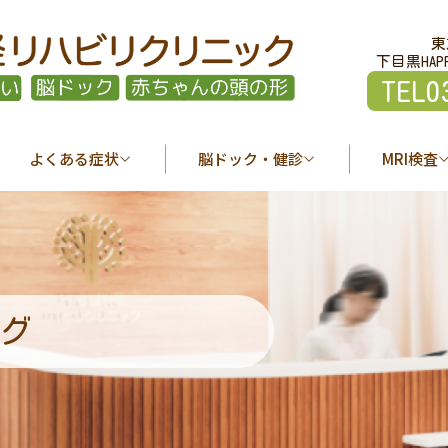
東
下目黒HAP
TEL0
よくある症状
脳ドック・健診
MRI検査
グ