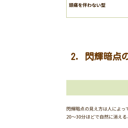
頭痛を伴わない型
2. 閃輝暗
閃輝暗点の見え方は人によっ
20〜30分ほどで自然に消え