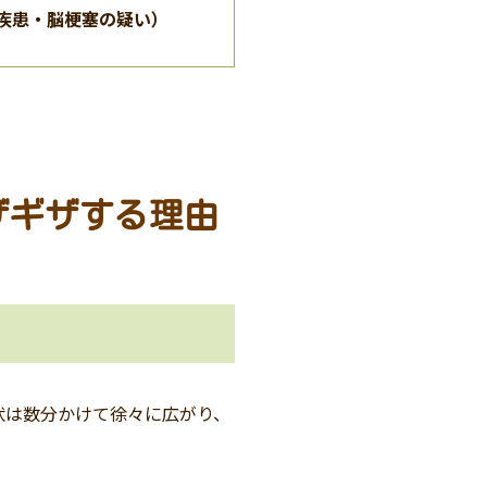
疾患・脳梗塞の疑い）
ザギザする理由
状は数分かけて徐々に広がり、