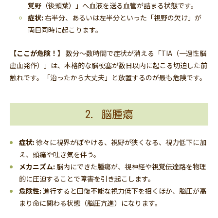
覚野（後頭葉）」へ血液を送る血管が詰まる状態です。
症状:
右半分、あるいは左半分といった「視野の欠け」が
両目同時に起こります。
【ここが危険！】
数分〜数時間で症状が消える「TIA（一過性脳
虚血発作）」は、本格的な脳梗塞が数日以内に起こる切迫した前
触れです。「治ったから大丈夫」と放置するのが最も危険です。
2. 脳腫瘍
症状:
徐々に視界がぼやける、視野が狭くなる、視力低下に加
え、頭痛や吐き気を伴う。
メカニズム:
脳内にできた腫瘍が、視神経や視覚伝達路を物理
的に圧迫することで障害を引き起こします。
危険性:
進行すると回復不能な視力低下を招くほか、脳圧が高
まり命に関わる状態（脳圧亢進）になります。