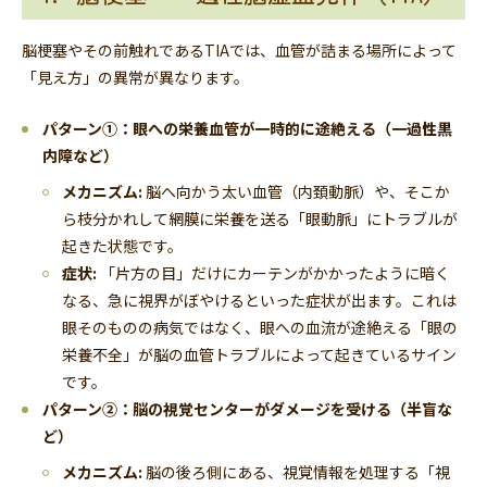
脳梗塞やその前触れであるTIAでは、血管が詰まる場所によって
「見え方」の異常が異なります。
パターン①：眼への栄養血管が一時的に途絶える（一過性黒
内障など）
メカニズム:
脳へ向かう太い血管（内頚動脈）や、そこか
ら枝分かれして網膜に栄養を送る「眼動脈」にトラブルが
起きた状態です。
症状:
「片方の目」だけにカーテンがかかったように暗く
なる、急に視界がぼやけるといった症状が出ます。これは
眼そのものの病気ではなく、眼への血流が途絶える「眼の
栄養不全」が脳の血管トラブルによって起きているサイン
です。
パターン②：脳の視覚センターがダメージを受ける（半盲な
ど）
メカニズム:
脳の後ろ側にある、視覚情報を処理する「視