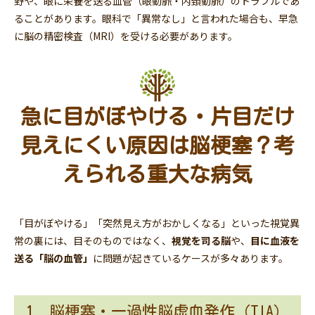
野や、眼に栄養を送る血管（眼動脈・内頚動脈）のトラブルであ
ることがあります。眼科で「異常なし」と言われた場合も、早急
に脳の精密検査（MRI）を受ける必要があります。
急に目がぼやける・片目だけ
見えにくい原因は脳梗塞？考
えられる重大な病気
「目がぼやける」「突然見え方がおかしくなる」といった視覚異
常の裏には、目そのものではなく、
視覚を司る脳
や、
目に血液を
送る「脳の血管」
に問題が起きているケースが多々あります。
1. 脳梗塞・一過性脳虚血発作（TIA）