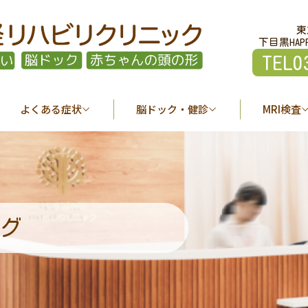
東
下目黒HAP
TEL0
よくある症状
脳ドック・健診
MRI検査
グ