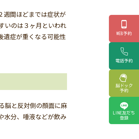
２週間ほどまでは症状が
すいのは３ヶ月といわれ
WEB予約
後遺症が重くなる可能性
電話予約
脳ドック
予約
る脳と反対側の顔面に麻
LINE友だち
や水分、唾液などが飲み
登録