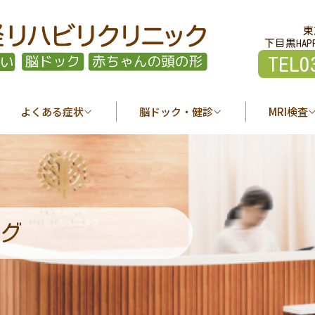
東
下目黒HAP
TEL0
よくある症状
脳ドック・健診
MRI検査
グ