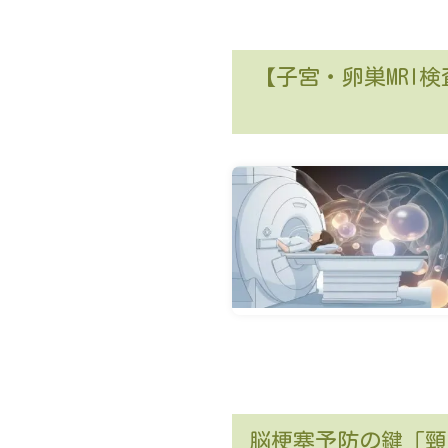
【子宮・卵巣MRI
脳梗塞予防の鍵「頸