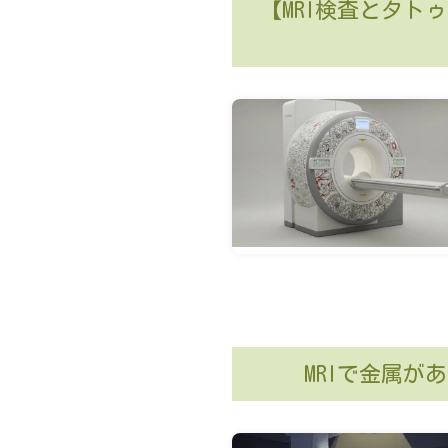
【MRI検査とタ
MRIで金属