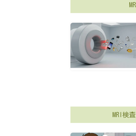
M
MRI