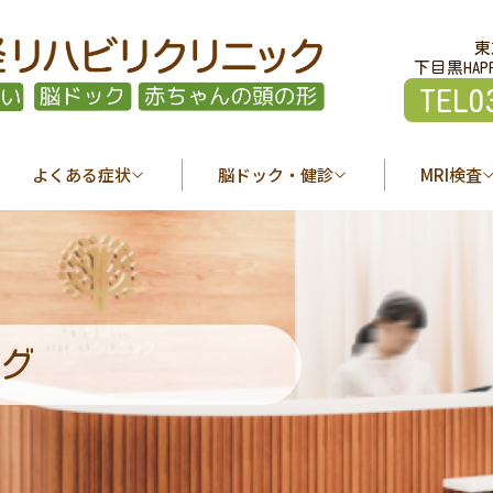
東
下目黒HAP
TEL0
よくある症状
脳ドック・健診
MRI検査
グ