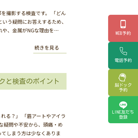
部を撮影する検査です。 「どん
という疑問にお答えするため、
れや、金属がNGな理由を…
WEB予約
続きを見る
電話予約
スクと検査のポイント
脳ドック
予約
LINE友だち
られる？」 「眉アートやアイラ
登録
うな疑問や不安から、頭痛・め
ってしまう方は少なくありま