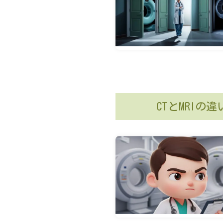
CTとMRI