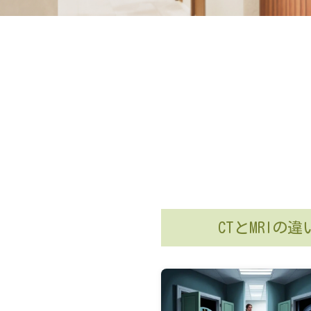
CTとMRI