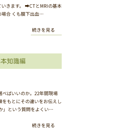
きます。 ➡CTとMRIの基本
の場合 くも膜下出血…
続きを見る
部：基本知識編
選べばいいのか。22年間現場
験をもとにその違いをお伝えし
きか」という質問をよくい…
続きを見る