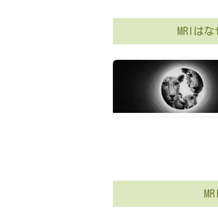
MRIは
M