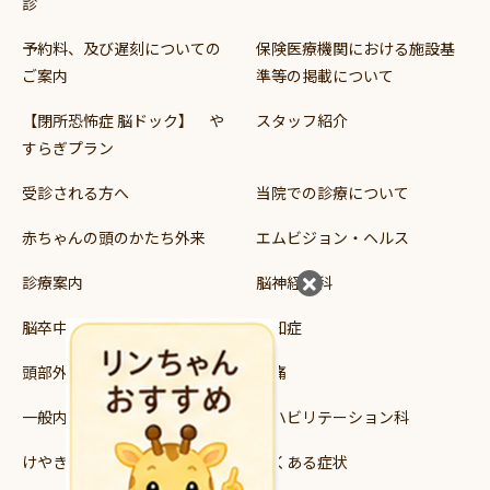
診
予約料、及び遅刻についての
保険医療機関における施設基
ご案内
準等の掲載について
【閉所恐怖症 脳ドック】 や
スタッフ紹介
すらぎプラン
受診される方へ
当院での診療について
赤ちゃんの頭のかたち外来
エムビジョン・ヘルス
診療案内
脳神経外科
脳卒中
認知症
頭部外傷
頭痛
一般内科
リハビリテーション科
けやき読み書き支援教室
よくある症状