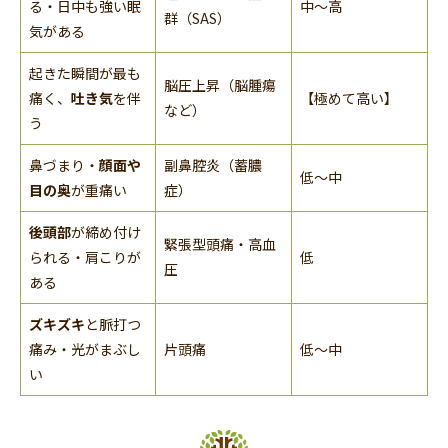
る・日中も強い眠
中〜高
群（SAS）
気がある
起きた瞬間が最も
脳圧上昇（脳腫瘍
痛く、
吐き気
を伴
【極めて高い】
など）
う
鼻づまり・
顔面や
副鼻腔炎（蓄膿
低〜中
目の奥
が重痛い
症）
後頭部
が締め付け
緊張型頭痛・高血
られる・肩こりが
低
圧
ある
ズキズキ
と脈打つ
痛み・光がまぶし
片頭痛
低〜中
い