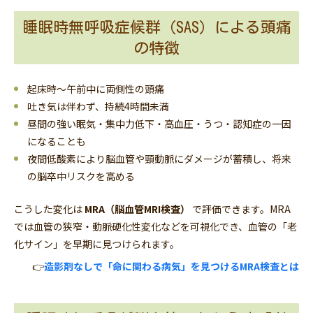
睡眠時無呼吸症候群（SAS）による頭痛
の特徴
起床時〜午前中に両側性の頭痛
吐き気は伴わず、持続4時間未満
昼間の強い眠気・集中力低下・高血圧・うつ・認知症の一因
になることも
夜間低酸素により脳血管や頸動脈にダメージが蓄積し、将来
の脳卒中リスクを高める
こうした変化は
MRA（脳血管MRI検査）
で評価できます。MRA
では血管の狭窄・動脈硬化性変化などを可視化でき、血管の「老
化サイン」を早期に見つけられます。
👉
造影剤なしで「命に関わる病気」を見つけるMRA検査とは