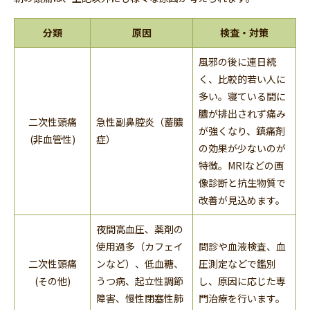
分類
原因
検査・対策
風邪の後に連日続
く、比較的若い人に
多い。寝ている間に
膿が排出されず痛み
二次性頭痛
急性副鼻腔炎（蓄膿
が強くなり、鎮痛剤
(非血管性)
症）
の効果が少ないのが
特徴。MRIなどの画
像診断と抗生物質で
改善が見込めます。
夜間高血圧、薬剤の
使用過多（カフェイ
問診や血液検査、血
二次性頭痛
ンなど）、低血糖、
圧測定などで鑑別
(その他)
うつ病、起立性調節
し、原因に応じた専
障害、慢性閉塞性肺
門治療を行います。