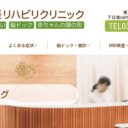
東
下目黒HAP
TEL0
よくある症状
脳ドック・健診
MRI検査
グ