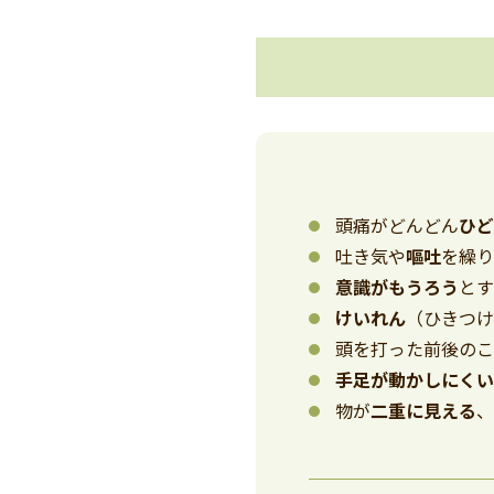
頭痛がどんどん
ひ
吐き気や
嘔吐
を繰
意識がもうろう
と
けいれん
（ひきつ
頭を打った前後の
手足が動かしにく
物が
二重に見える