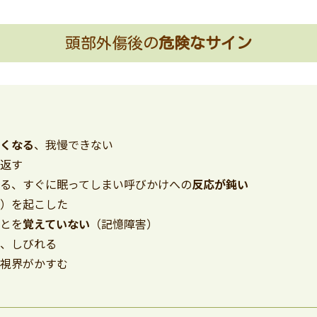
頭部外傷後の
危険なサイン
どくなる
、我慢できない
り返す
する、すぐに眠ってしまい呼びかけへの
反応が鈍い
け）を起こした
ことを
覚えていない
（記憶障害）
い
、しびれる
、視界がかすむ