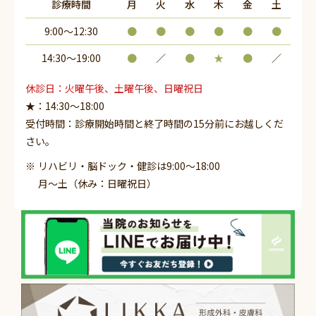
診療時間
月
火
水
木
金
土
9:00～12:30
●
●
●
●
●
●
14:30〜19:00
●
／
●
★
●
／
休診日：火曜午後、土曜午後、日曜祝日
★：14:30～18:00
受付時間：診療開始時間と終了時間の15分前にお越しくだ
さい。
リハビリ・脳ドック・健診は9:00～18:00
月～土（休み：日曜祝日）