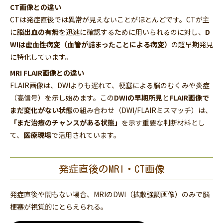
CT画像との違い
CTは発症直後では異常が見えないことがほとんどです。CTが主
に
脳出血の有無
を迅速に確認するために用いられるのに対し、
D
WIは虚血性病変（血管が詰まったことによる病変）
の超早期発見
に特化しています。
MRI FLAIR画像との違い
FLAIR画像は、DWIよりも遅れて、梗塞による脳のむくみや炎症
（高信号）を示し始めます。この
DWIの早期所見
と
FLAIR画像で
まだ変化がない状態
の組み合わせ（DWI/FLAIRミスマッチ）は、
「まだ治療のチャンスがある状態」
を示す重要な判断材料とし
て、
医療現場
で活用されています。
発症直後のMRI・CT画像
発症直後や間もない場合、MRIのDWI（拡散強調画像）のみで脳
梗塞が視覚的にとらえられる。