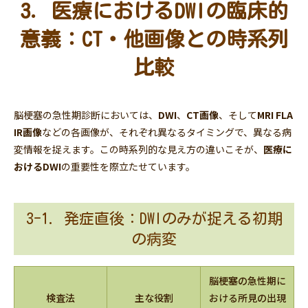
3. 医療におけるDWIの臨床的
意義：CT・他画像との時系列
比較
脳梗塞の急性期診断においては、
DWI
、
CT画像
、そして
MRI FLA
IR画像
などの各画像が、それぞれ異なるタイミングで、異なる病
変情報を捉えます。この時系列的な見え方の違いこそが、
医療に
おけるDWI
の重要性を際立たせています。
3-1. 発症直後：DWIのみが捉える初期
の病変
脳梗塞の急性期に
検査法
主な役割
おける所見の出現