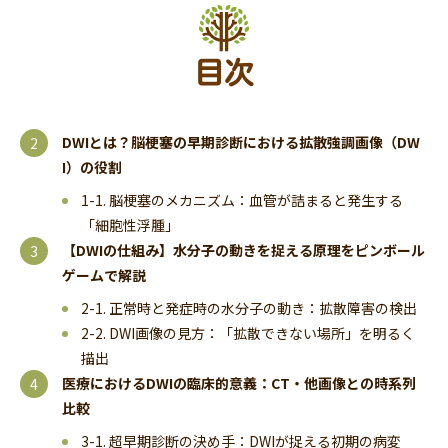
目次
DWIとは？脳梗塞の早期診断における拡散強調画像（DW
I）の役割
1-1. 脳梗塞のメカニズム：血管が詰まると発生する
「細胞性浮腫」
【DWIの仕組み】水分子の動きを捉える原理をピンボール
ゲームで解説
2-1. 正常時と発症時の水分子の動き：拡散障害の検出
2-2. DWI画像の見方：「拡散できない場所」を明るく
描出
医療におけるDWIの臨床的意義：CT・他画像との時系列
比較
3-1. 超早期診断の決め手：DWIが捉える初期の病変