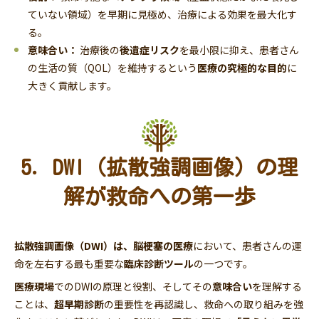
ていない領域）を早期に見極め、治療による効果を最大化す
る。
意味合い：
治療後の
後遺症リスク
を最小限に抑え、患者さん
の生活の質（QOL）を維持するという
医療の究極的な目的
に
大きく貢献します。
5. DWI（拡散強調画像）の理
解が救命への第一歩
拡散強調画像（DWI）は、脳梗塞の医療
において、患者さんの運
命を左右する最も重要な
臨床診断ツール
の一つです。
医療現場
でのDWIの原理と役割、そしてその
意味合い
を理解する
ことは、
超早期診断
の重要性を再認識し、救命への取り組みを強