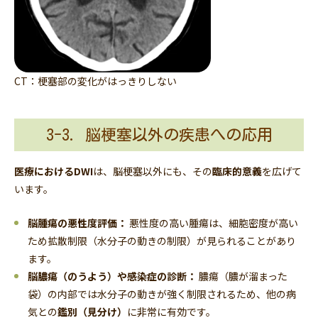
CT：梗塞部の変化がはっきりしない
3-3. 脳梗塞以外の疾患への応用
医療におけるDWI
は、脳梗塞以外にも、その
臨床的意義
を広げて
います。
脳腫瘍の悪性度評価：
悪性度の高い腫瘍は、細胞密度が高い
ため拡散制限（水分子の動きの制限）が見られることがあり
ます。
脳膿瘍（のうよう）や感染症の診断：
膿瘍（膿が溜まった
袋）の内部では水分子の動きが強く制限されるため、他の病
気との
鑑別（見分け）
に非常に有効です。