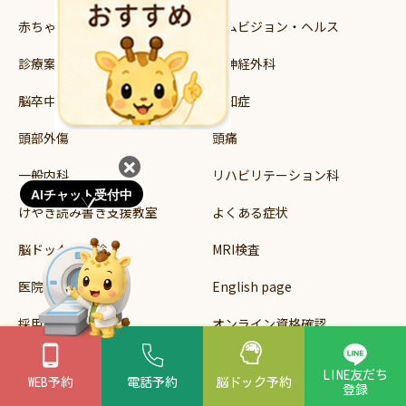
赤ちゃんの頭のかたち外来
エムビジョン・ヘルス
診療案内
脳神経外科
脳卒中
認知症
頭部外傷
頭痛
一般内科
リハビリテーション科
AIチャット受付中
けやき読み書き支援教室
よくある症状
脳ドック・健診
MRI検査
医院案内
English page
採用募集
オンライン資格確認
個人情報保護方針
お知らせ一覧
LINE友だち
WEB予約
電話予約
脳ドック
予約
登録