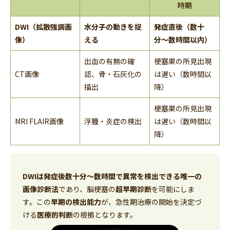
時期
DWI（拡散強調画
水分子の動きを捉
発症直後（数十
像）
える
分〜数時間以内）
出血の有無の確
梗塞巣の所見出現
CT画像
認、骨・石灰化の
は遅い（数時間以
描出
降）
梗塞巣の所見出現
MRI FLAIR画像
浮腫・炎症の検出
は遅い（数時間以
降）
DWIは発症後数十分～数時間で異常を検出できる唯一の
画像診断法
であり、脳梗塞の
超早期診断
を可能にしま
す。この
早期の検出能力
が、急性期治療の開始を決定づ
ける
医療的判断
の根拠となります。