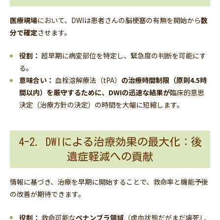
医療現場
において、DWIは患者さんの脳梗塞の有無を開始から
数
分で確定
させます。
役割：
超早期に病変部位を特定し、緊急度の判断を可能にす
る。
意味合い：
血栓溶解療法（tPA）
の治療時間制限（原則4.5時
間以内）を厳守するために、DWIの迅速な結果が
臨床的意思
決定（治療方針の決定）の時間を大幅に短縮します。
4-2. DWIによる治療効果の最大化：後
遺症軽減への貢献
情報に基づき、治療を早期に開始することで、救命率と機能予後
の改善が期待できます。
役割：
救命可能な
ペナンブラ領域
（虚血状態だがまだ壊死し