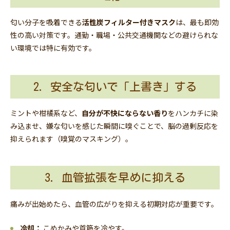
匂い分子を吸着できる
活性炭フィルター付きマスク
は、最も即効
性の高い対策です。通勤・職場・公共交通機関などの避けられな
い環境では特に有効です。
2. 安全な匂いで「上書き」する
ミントや柑橘系など、
自分が不快にならない香り
をハンカチに染
み込ませ、嫌な匂いを感じた瞬間に嗅ぐことで、脳の過剰反応を
抑えられます（嗅覚のマスキング）。
3. 血管拡張を早めに抑える
痛みが出始めたら、血管の広がりを抑える初期対応が重要です。
冷却：
こめかみや首筋を冷やす。