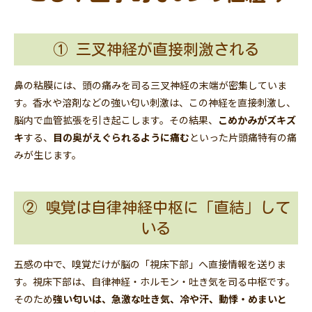
① 三叉神経が直接刺激される
鼻の粘膜には、頭の痛みを司る三叉神経の末端が密集していま
す。香水や溶剤などの強い匂い刺激は、この神経を直接刺激し、
脳内で血管拡張を引き起こします。その結果、
こめかみがズキズ
キ
する、
目の奥がえぐられるように痛む
といった片頭痛特有の痛
みが生じます。
② 嗅覚は自律神経中枢に「直結」して
いる
五感の中で、嗅覚だけが脳の「視床下部」へ直接情報を送りま
す。視床下部は、自律神経・ホルモン・吐き気を司る中枢です。
そのため
強い匂いは、急激な吐き気、冷や汗、動悸・めまいと