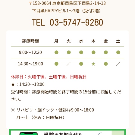
〒153-0064 東京都目黒区下目黒2-14-13
下目黒HAPPYビル1～3階（受付2階）
TEL
03-5747-9280
診療時間
月
火
水
木
金
土
9:00～12:30
●
●
●
●
●
●
14:30〜19:00
●
／
●
★
●
／
休診日：火曜午後、土曜午後、日曜祝日
★：14:30～18:00
受付時間：診療開始時間と終了時間の15分前にお越しくだ
さい。
リハビリ・脳ドック・健診は9:00～18:00
月～土（休み：日曜祝日）