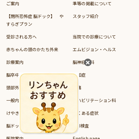
ご案内
準等の掲載について
【閉所恐怖症 脳ドック】 や
スタッフ紹介
すらぎプラン
受診される方へ
当院での診療について
赤ちゃんの頭のかたち外来
エムビジョン・ヘルス
診療案内
脳神経外科
脳卒中
認知症
頭部外傷
頭痛
一般内科
リハビリテーション科
けやき読み書き支援教室
よくある症状
脳ドック・健診
MRI検査
医院案内
English page