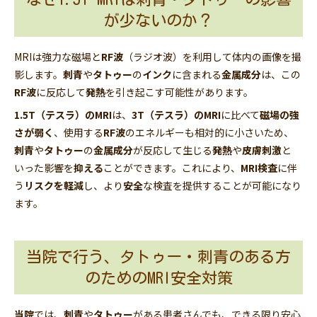
が少ないのか？
MRIは強力な磁場と
RF波
（ラジオ波）を利用して体内の画像を撮
影します。
刺青
や
タトゥー
の
インク
に含まれる
金属成分
は、この
RF波
に反応して
発熱
を引き起こす可能性があります。
1.5T（テスラ）のMRI
は、
3T（テスラ）のMRI
に比べて
磁場の強
さが弱く
、使用する
RF波
のエネルギーも相対的に小さいため、
刺青
や
タトゥー
の
金属成分
が反応して生じる
発熱
や
皮膚刺激
と
いった影響を
抑える
ことができます。これにより、
MRI検査
に伴
う
リスクを軽減
し、より
安全
な検査を提供することが可能になり
ます。
当院で行う、タトゥー・刺青のある方
のためのMRI安全対策
当院
では、
刺青
や
タトゥー
がある患者さんでも、できる限り安心