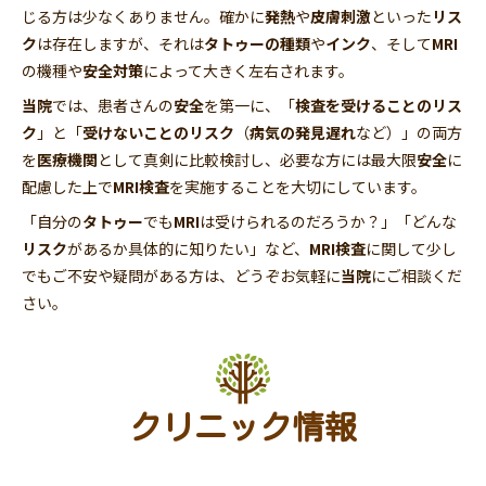
じる方は少なくありません。確かに
発熱
や
皮膚刺激
といった
リス
ク
は存在しますが、それは
タトゥーの種類
や
インク
、そして
MRI
の機種や
安全対策
によって大きく左右されます。
当院
では、患者さんの
安全
を第一に、「
検査を受けることのリス
ク
」と「
受けないことのリスク
（
病気の発見遅れ
など）」の両方
を
医療機関
として真剣に比較検討し、必要な方には最大限
安全
に
配慮した上で
MRI検査
を実施することを大切にしています。
「自分の
タトゥー
でも
MRI
は受けられるのだろうか？」「どんな
リスク
があるか具体的に知りたい」など、
MRI検査
に関して少し
でもご不安や疑問がある方は、どうぞお気軽に
当院
にご相談くだ
さい。
クリニック情報