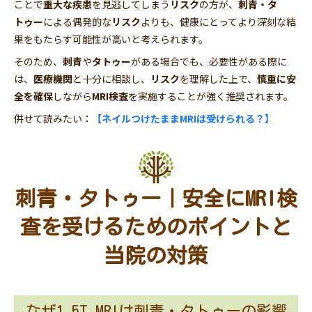
ことで
重大な疾患
を見逃してしまう
リスク
の方が、
刺青・タ
トゥー
による偶発的な
リスク
よりも、健康にとってより深刻な結
果をもたらす可能性が高いと考えられます。
そのため、
刺青
や
タトゥー
がある場合でも、必要性がある際に
は、
医療機関
と十分に相談し、
リスク
を理解した上で、
慎重に安
全を確保
しながら
MRI検査
を実施することが強く推奨されます。
併せて読みたい：
【ネイルつけたままMRIは受けられる？】
刺青・タトゥー｜安全にMRI検
査を受けるためのポイントと
当院の対策
なぜ1.5T MRIは刺青・タトゥーの影響