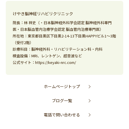
けやき脳神経リハビリクリニック
院長：林 祥史（・日本脳神経外科学会認定 脳神経外科専門
医・日本脳血管内治療学会認定 脳血管内治療専門医）
所在地：東京都目黒区下目黒2-14-13下目黒HAPPYビル1～3階
（受付2階）
診療科目：脳神経外科・リハビリテーション科・内科
検査設備：MRI、レントゲン、超音波など
公式サイト：
https://keyaki-nrc.com/
ホームページトップ
ブログ一覧
電話で問い合わせる