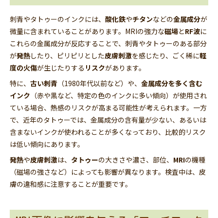
刺青やタトゥーのインクには、
酸化鉄
や
チタン
などの
金属成分
が
微量に含まれていることがあります。MRIの強力な
磁場
と
RF波
に
これらの金属成分が反応することで、刺青やタトゥーのある部分
が
発熱
したり、ピリピリとした
皮膚刺激
を感じたり、ごく稀に
軽
度の火傷
が生じたりする
リスク
があります。
特に、
古い刺青
（1980年代以前など）や、
金属成分を多く含む
インク
（赤や黒など、特定の色のインクに多い傾向）が使用され
ている場合、熱感のリスクが高まる可能性が考えられます。一方
で、近年のタトゥーでは、金属成分の含有量が少ない、あるいは
含まないインクが使われることが多くなっており、比較的リスク
は低い傾向にあります。
発熱
や
皮膚刺激
は、
タトゥー
の大きさや濃さ、部位、
MRI
の機種
（磁場の強さなど）によっても影響が異なります。検査中は、皮
膚の違和感に注意することが重要です。