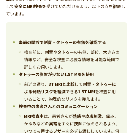
して
安全にMRI検査
を受けていただけるよう、以下の点を徹底し
ています。
事前の問診で刺青・タトゥーの有無を確認する
検査前に、
刺青
や
タトゥー
の有無、部位、大きさの
情報など、安全な検査に必要な情報を可能な範囲で
詳しくお伺いします。
タトゥーの影響が少ない1.5T MRIを使用
前述の通り、
3T MRIと比較
して
刺青・タトゥーに
よる発熱リスクを軽減
できる
1.5T MRI
を検査に用
いることで、物理的なリスクを抑えます。
検査中の患者さんとのコミュニケーション
MRI検査中
は、患者さんが
熱感
や
皮膚刺激
、痛み、
かゆみなどの
異常
をすぐに
技師
に伝えられるよう、
いつでも押せる
ブザー
を必ずお渡ししています。何