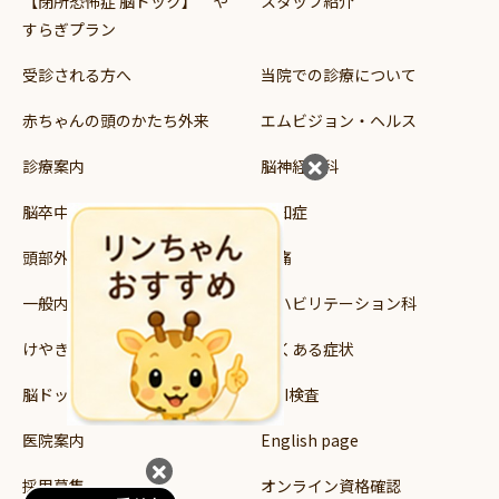
【閉所恐怖症 脳ドック】 や
スタッフ紹介
すらぎプラン
受診される方へ
当院での診療について
赤ちゃんの頭のかたち外来
エムビジョン・ヘルス
診療案内
脳神経外科
脳卒中
認知症
頭部外傷
頭痛
一般内科
リハビリテーション科
けやき読み書き支援教室
よくある症状
脳ドック・健診
MRI検査
医院案内
English page
採用募集
オンライン資格確認