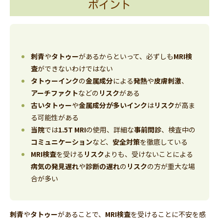
ポイント
刺青
や
タトゥー
があるからといって、必ずしも
MRI検
査
ができないわけではない
タトゥーインク
の
金属成分
による
発熱
や
皮膚刺激
、
アーチファクト
などの
リスク
がある
古いタトゥー
や
金属成分が多いインク
は
リスク
が高ま
る可能性がある
当院
では
1.5T MRI
の使用、詳細な
事前問診
、検査中の
コミュニケーション
など、
安全対策
を徹底している
MRI検査
を受ける
リスク
よりも、受けないことによる
病気の発見遅れ
や
診断の遅れ
の
リスク
の方が重大な場
合が多い
刺青
や
タトゥー
があることで、
MRI検査
を受けることに不安を感