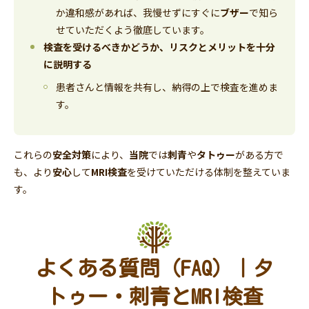
か違和感があれば、我慢せずにすぐに
ブザー
で知ら
せていただくよう徹底しています。
検査を受けるべきかどうか、リスクとメリットを十分
に説明する
患者さんと情報を共有し、納得の上で検査を進めま
す。
これらの
安全対策
により、
当院
では
刺青
や
タトゥー
がある方で
も、より
安心
して
MRI検査
を受けていただける体制を整えていま
す。
よくある質問（FAQ）｜タ
トゥー・刺青とMRI検査