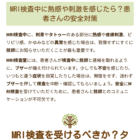
MRI検査中に熱感や刺激を感じたら？患
者さんの安全対策
MRI検査中
に、
刺青
や
タトゥー
のある部分に
熱感
や
皮膚刺激
、ピ
リピリ感、かゆみなどの
異常
を感じた場合は、我慢せずにすぐに
技師
にお知らせいただくことが最も重要です。
MRI検査室
には、患者さんが
検査中
に
技師
と連絡を取れるよう
に、
ブザー
が備え付けられています。少しでも
不安
を感じたり、
いつもと違う
症状
を自覚したりした場合は、無理をせず、迷わず
ブザー
を押して
検査
を中断・確認してもらいましょう。
安全
に
M
RI検査
を受けていただくために、患者さんと
技師
とのコミュニ
ケーションが不可欠です。
MRI検査を受けるべきか？タ