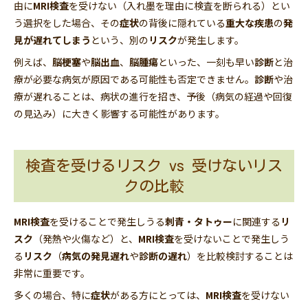
由に
MRI検査
を受けない（入れ墨を理由に検査を断られる）とい
う選択をした場合、その
症状
の背後に隠れている
重大な疾患
の
発
見が遅れてしまう
という、別の
リスク
が発生します。
例えば、
脳梗塞
や
脳出血
、
脳腫瘍
といった、一刻も早い
診断
と治
療が必要な病気が原因である可能性も否定できません。
診断
や治
療が遅れることは、病状の進行を招き、予後（病気の経過や回復
の見込み）に大きく影響する可能性があります。
検査を受けるリスク vs 受けないリス
クの比較
MRI検査
を受けることで発生しうる
刺青・タトゥー
に関連する
リ
スク
（発熱や火傷など）と、
MRI検査
を受けないことで発生しう
る
リスク
（
病気の発見遅れ
や
診断の遅れ
）を比較検討することは
非常に重要です。
多くの場合、特に
症状
がある方にとっては、
MRI検査
を受けない