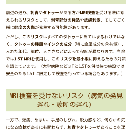
前述の通り、
刺青
や
タトゥー
がある方が
MRI検査
を受ける際に考
えられる
リスク
として、
刺青部分の発熱
や
皮膚刺激
、そしてごく
稀に
軽度の火傷
が発生する可能性があります。
ただし、この
リスク
はすべての
タトゥー
に当てはまるわけではな
く、
タトゥーの種類
や
インクの成分
（特に金属成分の含有量）、
入れた年代、部位、大きさなどによって程度が異なります。当院
では
1.5T MRI
を使用し、この
リスクを最小限
に抑えるための対策
を講じています。（大学病院など３Tと1.5Tを併せ持つ施設では
安全のため1.5Tに限定して検査を行っている場合もあります。）
MRI検査を受けないリスク（病気の発見
遅れ・診断の遅れ）
一方で、頭痛、めまい、手足のしびれ、脱力感など、何らかの気
になる
症状
があるにも関わらず、
刺青
や
タトゥー
があることを理