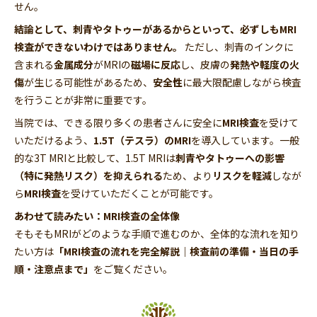
せん。
結論として、刺青やタトゥーがあるからといって、必ずしもMRI
検査ができないわけではありません。
ただし、刺青のインクに
含まれる
金属成分
がMRIの
磁場に反応
し、皮膚の
発熱や軽度の火
傷
が生じる可能性があるため、
安全性
に最大限配慮しながら検査
を行うことが非常に重要です。
当院では、できる限り多くの患者さんに安全に
MRI検査
を受けて
いただけるよう、
1.5T（テスラ）のMRI
を導入しています。一般
的な3T MRIと比較して、1.5T MRIは
刺青やタトゥーへの影響
（特に発熱リスク）を抑えられる
ため、より
リスクを軽減
しなが
ら
MRI検査
を受けていただくことが可能です。
あわせて読みたい：MRI検査の全体像
そもそもMRIがどのような手順で進むのか、全体的な流れを知り
たい方は
「MRI検査の流れを完全解説｜検査前の準備・当日の手
順・注意点まで」
をご覧ください。