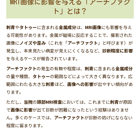
MRI画像に影響を与える「アーチファク
ト」とは？
刺青
や
タトゥー
に含まれる
金属成分
は、
MRI画像
にも影響を与え
る可能性があります。金属が磁場に反応することで、撮影された
画像に
ノイズや歪み
（これを「
アーチファクト
」と呼びます）が
発生し、本来見たい病変が見えにくくなるなど、
診断精度に影響
を与えるケースが報告されています。
アーチファクト
の発生の有無や程度は、
刺青
に含まれる
金属成分
の量や種類、
タトゥー
の範囲などによって大きく異なります。広
範囲にわたる大きな
刺青
ほど、
画像への影響
が出やすい傾向があ
ります。
ただし、
当院
の
頭部MRI検査
においては、これまでに
刺青
が原因
で
画像に影響
が出て診断が困難になったという経験はありませ
ん。多くのケースでは、
アーチファクト
が診断の妨げにならない
程度に留まります。