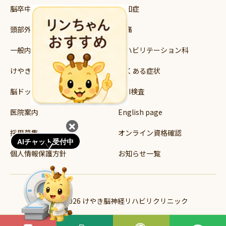
脳卒中
認知症
頭部外傷
頭痛
一般内科
リハビリテーション科
けやき読み書き支援教室
よくある症状
脳ドック・健診
MRI検査
医院案内
English page
採用募集
オンライン資格確認
AIチャット受付中
個人情報保護方針
お知らせ一覧
© 2024-2026 けやき脳神経リハビリクリニック