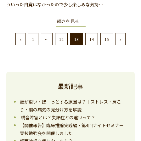
ういった自覚はなかったので少し楽しみな気持…
続きを見る
«
1
…
12
13
14
15
»
最新記事
頭が重い・ぼーっとする原因は？｜ストレス・肩こ
り・脳の病気の見分け方を解説
構音障害とは？失語症との違いって？
【開催報告】臨床推論実践編・第4回ナイトセミナー
実技勉強会を開催しました
顔面神経麻痺になったら？