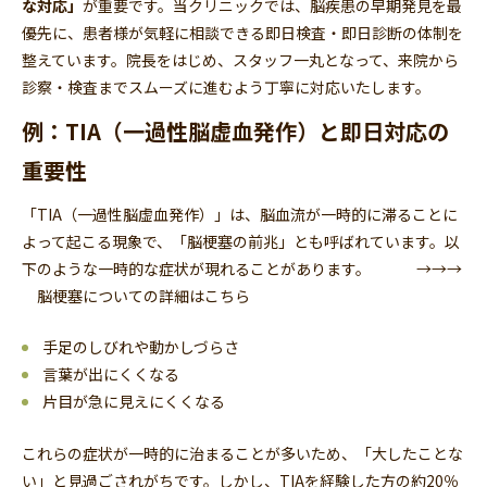
な対応」
が重要です。当クリニックでは、脳疾患の早期発見を最
優先に、患者様が気軽に相談できる即日検査・即日診断の体制を
整えています。院長をはじめ、スタッフ一丸となって、来院から
診察・検査までスムーズに進むよう丁寧に対応いたします。
例：TIA（一過性脳虚血発作）と即日対応の
重要性
「TIA（一過性脳虚血発作）」は、脳血流が一時的に滞ることに
よって起こる現象で、「脳梗塞の前兆」とも呼ばれています。以
下のような一時的な症状が現れることがあります。 →→→
脳梗塞についての詳細はこちら
手足のしびれや動かしづらさ
言葉が出にくくなる
片目が急に見えにくくなる
これらの症状が一時的に治まることが多いため、「大したことな
い」と見過ごされがちです。しかし、TIAを経験した方の約20％