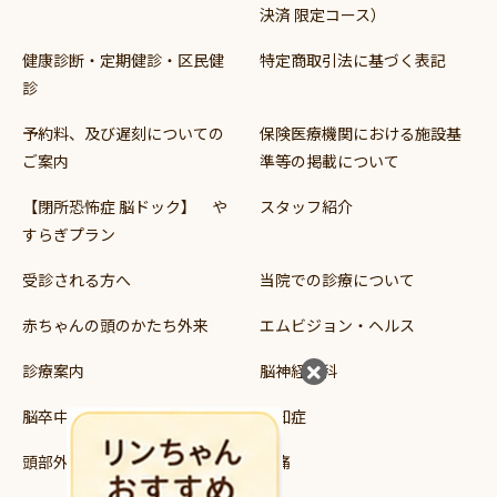
決済 限定コース）
健康診断・定期健診・区民健
特定商取引法に基づく表記
診
予約料、及び遅刻についての
保険医療機関における施設基
ご案内
準等の掲載について
【閉所恐怖症 脳ドック】 や
スタッフ紹介
すらぎプラン
受診される方へ
当院での診療について
赤ちゃんの頭のかたち外来
エムビジョン・ヘルス
診療案内
脳神経外科
脳卒中
認知症
頭部外傷
頭痛