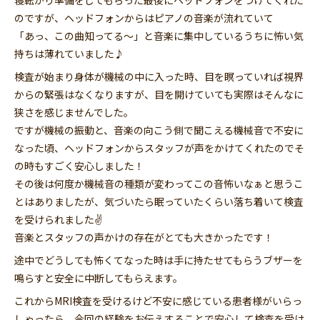
寝転がり準備をしてもらった最後にヘッドフォンをつけてくれた
のですが、ヘッドフォンからはピアノの音楽が流れていて
「あっ、この曲知ってる〜」と音楽に集中しているうちに怖い気
持ちは薄れていました♪
検査が始まり身体が機械の中に入った時、目を瞑っていれば視界
からの緊張はなくなりますが、目を開けていても実際はそんなに
狭さを感じませんでした。
ですが機械の振動と、音楽の向こう側で聞こえる機械音で不安に
なった頃、ヘッドフォンからスタッフが声をかけてくれたのでそ
の時もすごく安心しました！
その後は何度か機械音の種類が変わってこの音怖いなぁと思うこ
とはありましたが、気づいたら眠っていたくらい落ち着いて検査
を受けられました✌
音楽とスタッフの声かけの存在がとても大きかったです！
途中でどうしても怖くてなった時は手に持たせてもらうブザーを
鳴らすと安全に中断してもらえます。
これからMRI検査を受けるけど不安に感じている患者様がいらっ
しゃったら、今回の経験をお伝えすることで安心して検査を受け