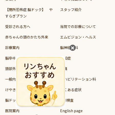
【閉所恐怖症 脳ドック】 や
スタッフ紹介
すらぎプラン
受診される方へ
当院での診療について
赤ちゃんの頭のかたち外来
エムビジョン・ヘルス
診療案内
脳神経外科
脳卒中
認知症
頭部外傷
頭痛
一般内科
リハビリテーション科
けやき読み書き支援教室
よくある症状
脳ドック・健診
MRI検査
医院案内
English page