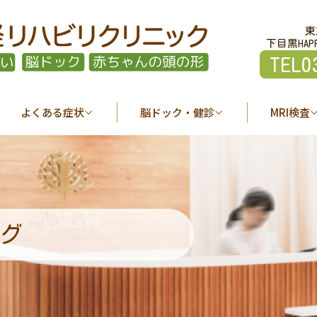
東
下目黒HAP
TEL0
よくある症状
脳ドック・健診
MRI検査
グ