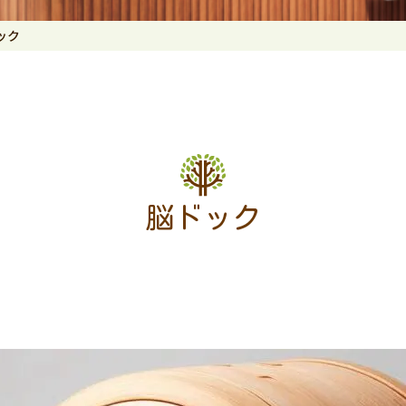
ック
脳ドック