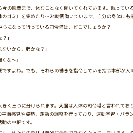
ら今の瞬間まで、休むことなく働いてくれています。眠ってい
体のゴミ）を集めたり…24時間働いています。自分の身体にも
中心になって行っている司令塔は、どこでしょうか？
な？」
れないから、肺かな？」
聞くな～」
要ですよね。でも、それらの働きを指令している指令本部が人
大きく三つに分けられます。
大脳
は人体の司令塔と言われてお
の平衡感覚や姿勢、運動の調整を行っており、運動学習・バラ
活動の中枢です。
ても、私たちの身体は普通に活動できなくなってしまいます。