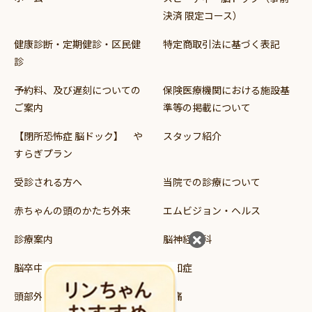
決済 限定コース）
健康診断・定期健診・区民健
特定商取引法に基づく表記
診
予約料、及び遅刻についての
保険医療機関における施設基
ご案内
準等の掲載について
【閉所恐怖症 脳ドック】 や
スタッフ紹介
すらぎプラン
受診される方へ
当院での診療について
赤ちゃんの頭のかたち外来
エムビジョン・ヘルス
診療案内
脳神経外科
脳卒中
認知症
頭部外傷
頭痛