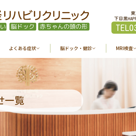
東
下目黒HAP
TEL0
よくある症状
脳ドック・健診
MRI検査
せ一覧