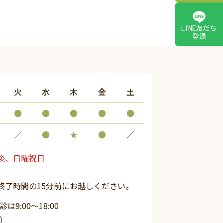
LINE友だち
登録
火
水
木
金
土
●
●
●
●
●
／
●
★
●
／
後、日曜祝日
終了時間の15分前にお越しください。
9:00～18:00
）