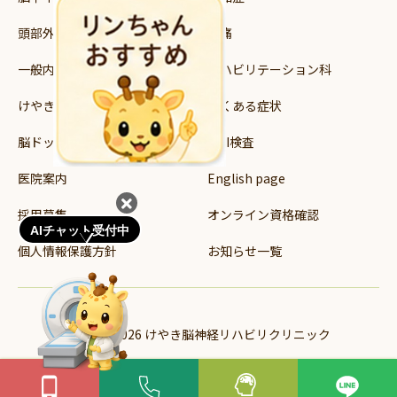
頭部外傷
頭痛
一般内科
リハビリテーション科
けやき読み書き支援教室
よくある症状
脳ドック・健診
MRI検査
医院案内
English page
採用募集
オンライン資格確認
AIチャット受付中
個人情報保護方針
お知らせ一覧
© 2024-2026 けやき脳神経リハビリクリニック