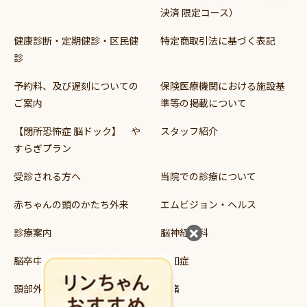
決済 限定コース）
健康診断・定期健診・区民健
特定商取引法に基づく表記
診
予約料、及び遅刻についての
保険医療機関における施設基
ご案内
準等の掲載について
【閉所恐怖症 脳ドック】 や
スタッフ紹介
すらぎプラン
受診される方へ
当院での診療について
赤ちゃんの頭のかたち外来
エムビジョン・ヘルス
診療案内
脳神経外科
脳卒中
認知症
頭部外傷
頭痛