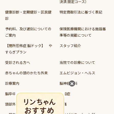
決済 限定コース）
健康診断・定期健診・区民健
特定商取引法に基づく表記
診
予約料、及び遅刻についての
保険医療機関における施設基
ご案内
準等の掲載について
【閉所恐怖症 脳ドック】 や
スタッフ紹介
すらぎプラン
受診される方へ
当院での診療について
赤ちゃんの頭のかたち外来
エムビジョン・ヘルス
診療案内
脳神経外科
脳卒中
認知症
頭部外傷
頭痛