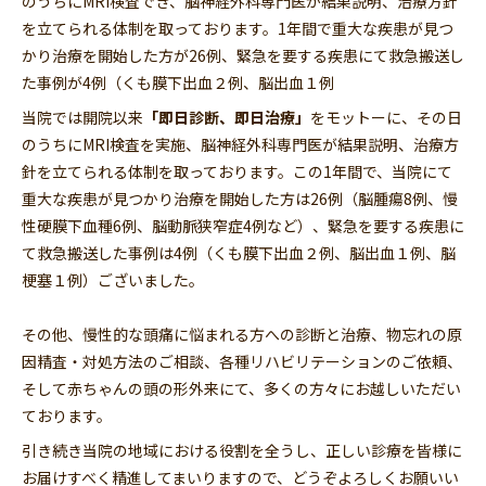
のうちにMRI検査でき、脳神経外科専門医が結果説明、治療方針
を立てられる体制を取っております。1年間で重大な疾患が見つ
かり治療を開始した方が26例、緊急を要する疾患にて救急搬送し
た事例が4例（くも膜下出血２例、脳出血１例
当院では開院以来
「即日診断、即日治療」
をモットーに、その日
のうちにMRI検査を実施、脳神経外科専門医が結果説明、治療方
針を立てられる体制を取っております。この1年間で、当院にて
重大な疾患が見つかり治療を開始した方は26例（脳腫瘍8例、慢
性硬膜下血種6例、脳動脈狭窄症4例など）、緊急を要する疾患に
て救急搬送した事例は4例（くも膜下出血２例、脳出血１例、脳
梗塞１例）ございました。
その他、慢性的な頭痛に悩まれる方への診断と治療、物忘れの原
因精査・対処方法のご相談、各種リハビリテーションのご依頼、
そして赤ちゃんの頭の形外来にて、多くの方々にお越しいただい
ております。
引き続き当院の地域における役割を全うし、正しい診療を皆様に
お届けすべく精進してまいりますので、どうぞよろしくお願いい