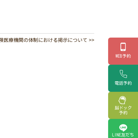
険医療機関の体制における掲示について >>
WEB予約
電話予約
脳ドック
予約
LINE友だち