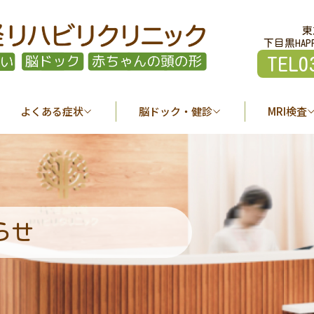
東
下目黒HAP
TEL0
よくある症状
脳ドック・健診
MRI検査
らせ