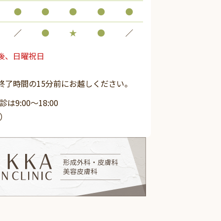
●
●
●
●
●
／
●
★
●
／
後、日曜祝日
終了時間の15分前にお越しください。
9:00～18:00
）