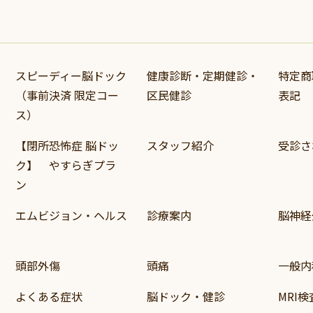
スピーディー脳ドック
健康診断・定期健診・
特定商
（事前決済 限定コー
区民健診
表記
ス）
【閉所恐怖症 脳ドッ
スタッフ紹介
受診さ
ク】 やすらぎプラ
ン
エムビジョン・ヘルス
診療案内
脳神経
頭部外傷
頭痛
一般内
よくある症状
脳ドック・健診
MRI検