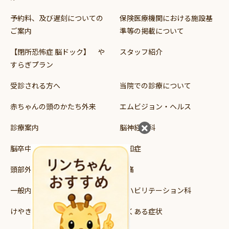
予約料、及び遅刻についての
保険医療機関における施設基
ご案内
準等の掲載について
【閉所恐怖症 脳ドック】 や
スタッフ紹介
すらぎプラン
受診される方へ
当院での診療について
赤ちゃんの頭のかたち外来
エムビジョン・ヘルス
診療案内
脳神経外科
脳卒中
認知症
頭部外傷
頭痛
一般内科
リハビリテーション科
けやき読み書き支援教室
よくある症状