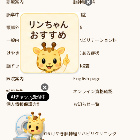
診療案内
脳神経外科
脳卒中
認知症
頭部外傷
頭痛
一般内科
リハビリテーション科
けやき読み書き支援教室
よくある症状
脳ドック・健診
MRI検査
医院案内
English page
採用募集
オンライン資格確認
AIチャット受付中
個人情報保護方針
お知らせ一覧
© 2024-2026 けやき脳神経リハビリクリニック