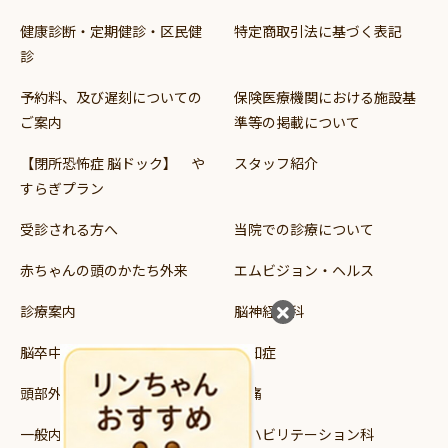
健康診断・定期健診・区民健
特定商取引法に基づく表記
診
予約料、及び遅刻についての
保険医療機関における施設基
ご案内
準等の掲載について
【閉所恐怖症 脳ドック】 や
スタッフ紹介
すらぎプラン
受診される方へ
当院での診療について
赤ちゃんの頭のかたち外来
エムビジョン・ヘルス
診療案内
脳神経外科
脳卒中
認知症
頭部外傷
頭痛
一般内科
リハビリテーション科