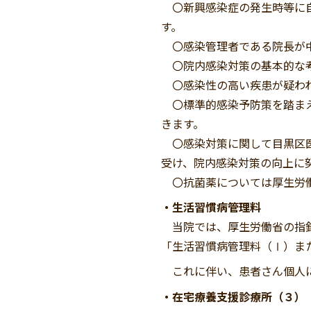
〇新興感染症の発生時等に自
す。
〇感染管理者である院長が中
〇院内感染対策の基本的な考
〇感染性の高い疾患が疑われ
〇標準的感染予防策を踏まえ
きます。
〇感染対策に関して目黒区医
受け、院内感染対策の向上に
〇抗菌薬については厚生労働
・生活習慣病管理料
当院では、厚生労働省の指針
「生活習慣病管理料（Ⅰ）ま
これに伴い、患者さん個人に
・在宅療養支援診療所（３）