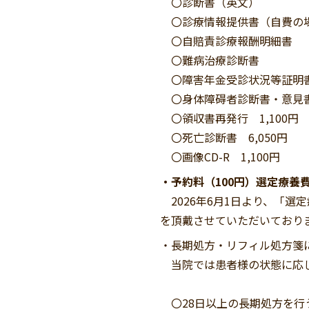
〇診断書（英文） 12
〇診療情報提供書（自費の場合
〇自賠責診療報酬明細書 7
〇難病治療診断書 2,
〇障害年金受診状況等証明書、
〇身体障碍者診断書・意見書 
〇領収書再発行 1,100円
〇死亡診断書 6,050円
〇画像CD-R 1,100円
・予約料（100円）選定療養
2026年6月1日より、「選
を頂戴させていただいており
・長期処方・リフィル処方箋
当院では患者様の状態に応
〇28日以上の長期処方を行