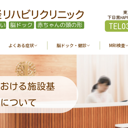
東
下目黒HAP
TEL0
よくある症状
脳ドック・健診
MRI検査
おける施設基
について